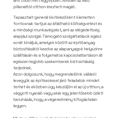
ami több mint egy épület. Amiben az első
pillanattól otthon érezheti magát.
Tapasztalt generál kivitelezőként kiemelten
fontosnak tartjuk az átlátható költségvetést és
a minőségi munkavégzést, ami az elégedettség
alapjául szolgál. Támogató szolgáltatások egész
sorát kínáljuk, amelyek között az építőanyag
biztosításától kezdve az alapanyagok helyszínre
szállításán és a folyamatos kapcsolattartáson át
egészen legjobb szakemberek biztosításáig
terjednek.
Azon dolgozunk, hogy megrendelőink válláról
levegyük az építkezéssel járó feladatok mindet
terhét és eközben úgy készüljön el az új otthon, a
vágyott nyaraló vagy akár egy jelentősebb üzleti
beruházás, hogy a végeredmény kifogástalan
legyen.