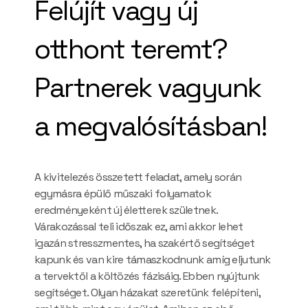
Felújít vagy új
otthont teremt?
Partnerek vagyunk
a megvalósításban!
A kivitelezés összetett feladat, amely során
egymásra épülő műszaki folyamatok
eredményeként új életterek születnek.
Várakozással teli időszak ez, ami akkor lehet
igazán stresszmentes, ha szakértő segítséget
kapunk és van kire támaszkodnunk amíg eljutunk
a tervektől a költözés fázisáig. Ebben nyújtunk
segítséget. Olyan házakat szeretünk felépíteni,