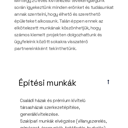
Mintegy 20 éves kivitelezési tevékenységünk
során igyekeztünk minden erőnket és tudásunkat
annak szentelni, hogy élhető és szerethető
épületeket alkossunk. Talán éppen ennek az
elkötelezett munkának köszönhetjük, hogy
számos kiemelt projekten dolgozhattunk és
ügyfeleink között sokakra visszatérő
partnereinkként tekinthetünk.
Építési munkák
Családi házak és prémium kivitelű
társasházak szerkezetépítése,
generálkivitelezése.
Szakipari munkák elvégzése (villanyszerelés,
gépészet, ácsmunkák, tetőfedés, burkolás)