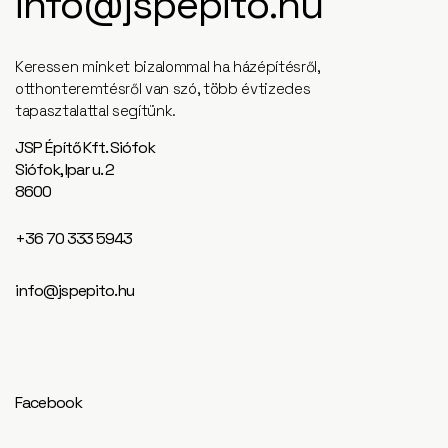
info@jspepito.hu
Keressen minket bizalommal ha házépítésről,
otthonteremtésről van szó, több évtizedes
tapasztalattal segítünk.
Különleges formák és anyagok h
JSP Építő Kft. Siófok
Siófok, Ipar u. 2
8600
+36 70 333 5943
info@jspepito.hu
Facebook